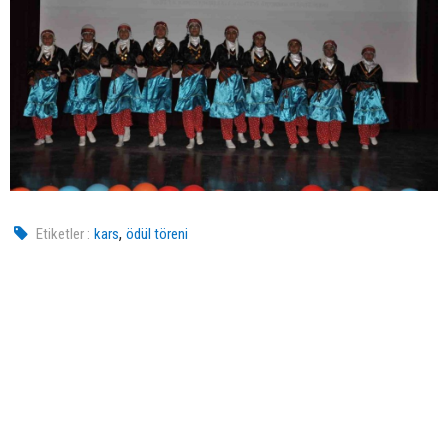
,
Etiketler :
kars
ödül töreni