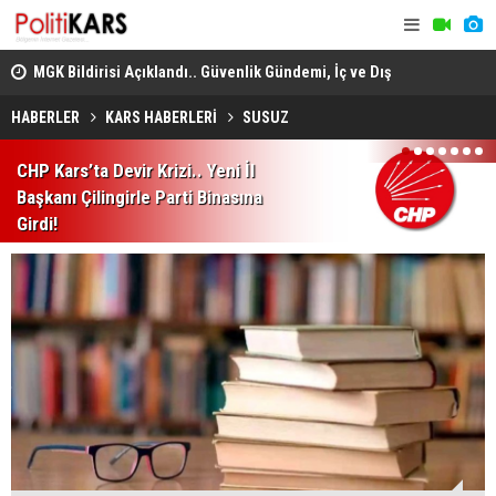
adec
MGK Bildirisi Açıklandı.. Güvenlik Gündemi, İç ve Dış
Domuz Sanı
Politika Başlıkları Değerlendirildi!
HABERLER
KARS HABERLERİ
SUSUZ
1
2
3
4
5
6
7
CHP Kars’ta Devir Krizi.. Yeni İl
Başkanı Çilingirle Parti Binasına
Girdi!