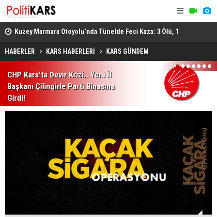
osyal
Kuzey Marmara Otoyolu’nda Tünelde Feci Kaza: 3 Ölü, 1
Gediz’de B
Ağır Yaralı
Ağır Yarala
HABERLER
KARS HABERLERİ
KARS GÜNDEM
1
2
3
4
5
6
7
CHP Kars’ta Devir Krizi.. Yeni İl
Başkanı Çilingirle Parti Binasına
Girdi!