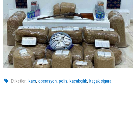
,
,
,
,
Etiketler :
kars
operasyon
polis
kaçakçılık
kaçak sigara