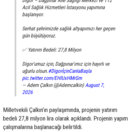
Digor – Dağpınar Aile Sağlığı Merkezi ve 112
Acil Sağlık Hizmetleri İstasyonu yapımına
başlanıyor.
Serhat şehrimizde sağlık altyapımızı her geçen
gün büyütüyoruz.
✅ Yatırım Bedeli: 27,8 Milyon
Digor'umuz için, Dağpınar'ımız için hayırlı ve
uğurlu olsun.
#DigorİçinCanlaBaşla
pic.twitter.com/EHlUxHMrGm
— Adem Çalkın (@Ademcalkin)
August 7,
2026
Milletvekili Çalkın’ın paylaşımında, projenin yatırım
bedeli 27,8 milyon lira olarak açıklandı. Projenin yapım
çalışmalarına başlanacağı belirtildi.