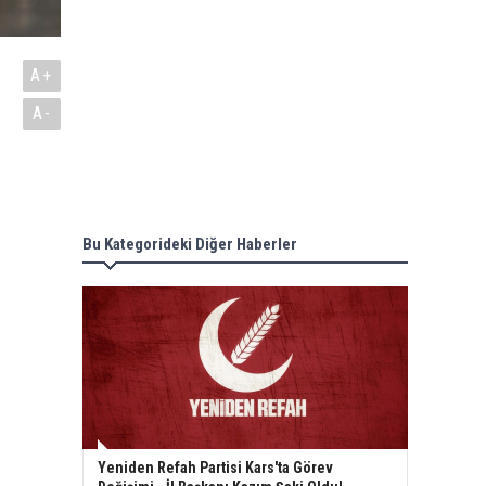
A+
A-
Bu Kategorideki Diğer Haberler
Yeniden Refah Partisi Kars'ta Görev