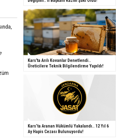
Değişimi.. İl Başkanı Kazım Şaki Oldu!
sında,
e
Kars'ta Arılı Kovanlar Denetlendi..
Üreticilere Teknik Bilgilendirme Yapıldı!
özüm
Kars’ta Aranan Hükümlü Yakalandı.. 12 Yıl 6
Ay Hapis Cezası Bulunuyordu!