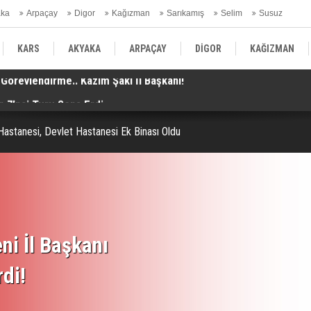
aka
Arpaçay
Digor
Kağızman
Sarıkamış
Selim
Susuz
ars Gündem
KARS
AKYAKA
ARPAÇAY
DİGOR
KAĞIZMAN
 7’nci Turu Sona Erdi
Ba
SELİM
SUSUZ
KARS GÜNDEM
Hastanesi, Devlet Hastanesi Ek Binası Oldu
ni İl Başkanı
rdi!