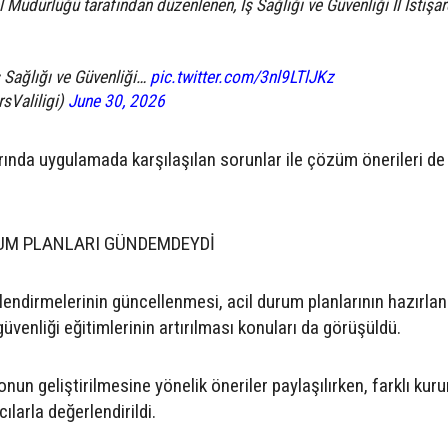
l Müdürlüğü tarafından düzenlenen, İş Sağlığı ve Güvenliği İl İstişar
ş Sağlığı ve Güvenliği…
pic.twitter.com/3nl9LTlJKz
rsValiligi)
June 30, 2026
ında uygulamada karşılaşılan sorunlar ile çözüm önerileri de
RUM PLANLARI GÜNDEMDEYDİ
rlendirmelerinin güncellenmesi, acil durum planlarının hazırla
güvenliği eğitimlerinin artırılması konuları da görüşüldü.
un geliştirilmesine yönelik öneriler paylaşılırken, farklı kur
larla değerlendirildi.