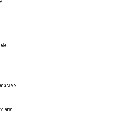
e
 ele
nması ve
umların