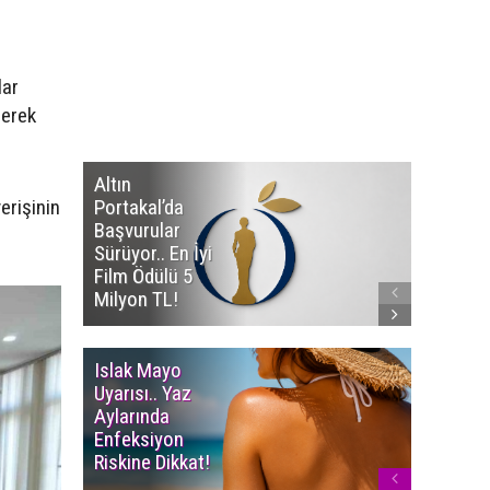
lar
rerek
Altın
Manço’
erişinin
Portakal’da
Mirasçıl
Başvurular
Telif Dav
Sürüyor.. En İyi
Eserleri
Film Ödülü 5
İadesi T
Milyon TL!
Edildi!
Islak Mayo
Multiple
Uyarısı.. Yaz
Myelom
Aylarında
Uyarısı.
Enfeksiyon
Süren K
Riskine Dikkat!
Ağrıların
Dikkate 