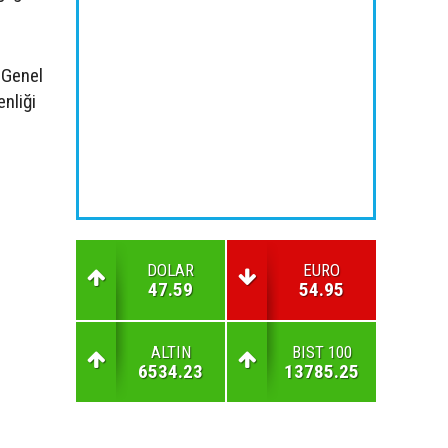
 Genel
enliği
DOLAR
EURO
47.59
54.95
ALTIN
BIST 100
6534.23
13785.25