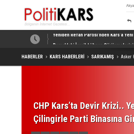
Aky
K
ı!
Roma’daki İsrail-Lübnan Görüşmelerinin
HABERLER
KARS HABERLERİ
SARIKAMIŞ
Asker 
CHP Kars’ta Devir Krizi.. Ye
Çilingirle Parti Binasına Gi