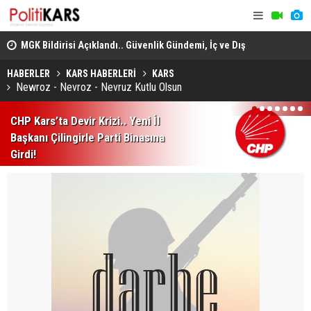
adec
MGK Bildirisi Açıklandı.. Güvenlik Gündemi, İç ve Dış
Domuz Sanı
Politika Başlıkları Değerlendirildi!
HABERLER
KARS HABERLERİ
KARS
Newroz - Nevroz - Nevruz Kutlu Olsun
1
2
3
4
5
6
7
CHP Kars’ta Devir Krizi.. Yeni İl
Başkanı Çilingirle Parti Binasına
Girdi!