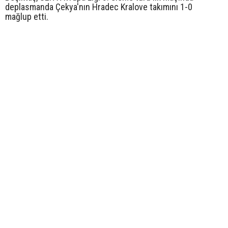
deplasmanda Çekya'nın Hradec Kralove takımını 1-0
mağlup etti.