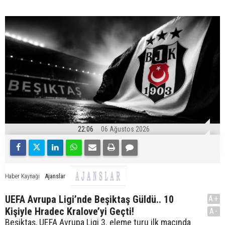
22:06
06 Ağustos 2026
Ajanslar
Haber Kaynağı
UEFA Avrupa Ligi’nde Beşiktaş Güldü.. 10
A+
Kişiyle Hradec Kralove’yi Geçti!
A-
Beşiktaş, UEFA Avrupa Ligi 3. eleme turu ilk maçında