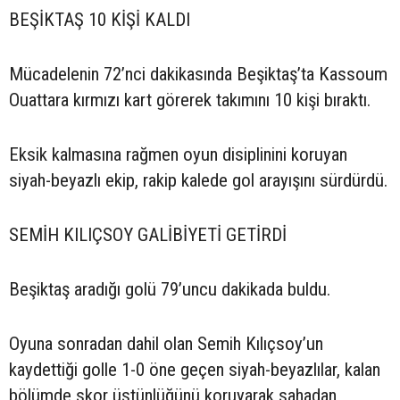
BEŞİKTAŞ 10 KİŞİ KALDI
Mücadelenin 72’nci dakikasında Beşiktaş’ta Kassoum
Ouattara kırmızı kart görerek takımını 10 kişi bıraktı.
Eksik kalmasına rağmen oyun disiplinini koruyan
siyah-beyazlı ekip, rakip kalede gol arayışını sürdürdü.
SEMİH KILIÇSOY GALİBİYETİ GETİRDİ
Beşiktaş aradığı golü 79’uncu dakikada buldu.
Oyuna sonradan dahil olan Semih Kılıçsoy’un
kaydettiği golle 1-0 öne geçen siyah-beyazlılar, kalan
bölümde skor üstünlüğünü koruyarak sahadan