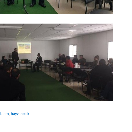
,
,
tarım
hayvancılık