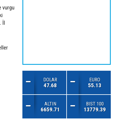
e vurgu
ki
 İl
ller
DOLAR
EURO
47.68
55.13
ALTIN
BIST 100
6659.71
13779.39