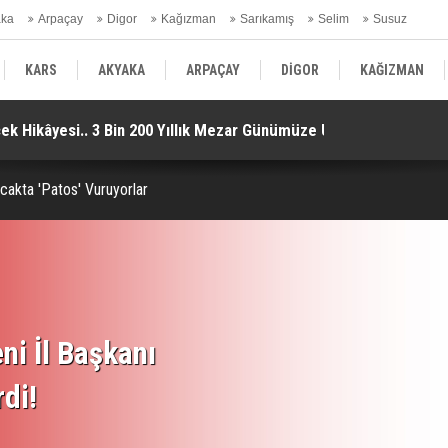
aka
Arpaçay
Digor
Kağızman
Sarıkamış
Selim
Susuz
ars Gündem
KARS
AKYAKA
ARPAÇAY
DİGOR
KAĞIZMAN
k Hikâyesi.. 3 Bin 200 Yıllık Mezar Günümüze Ulaştı!
IB
SELİM
SUSUZ
KARS GÜNDEM
cakta 'Patos' Vuruyorlar
ni İl Başkanı
rdi!