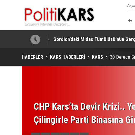
Aky
K
!
Gordion’daki Midas Tümülüsü’nün Gerçe
HABERLER
KARS HABERLERİ
KARS
30 Derece Sı
CHP Kars’ta Devir Krizi.. Ye
Çilingirle Parti Binasına Gi