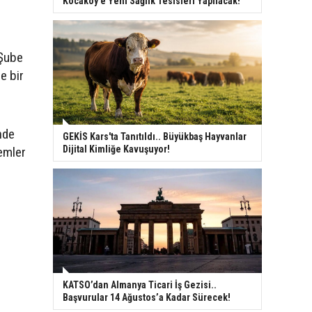
Kocaköy’e Yeni Sağlık Tesisleri Yapılacak!
 Şube
e bir
nde
GEKİS Kars'ta Tanıtıldı.. Büyükbaş Hayvanlar
Dijital Kimliğe Kavuşuyor!
lemler
KATSO’dan Almanya Ticari İş Gezisi..
Başvurular 14 Ağustos’a Kadar Sürecek!