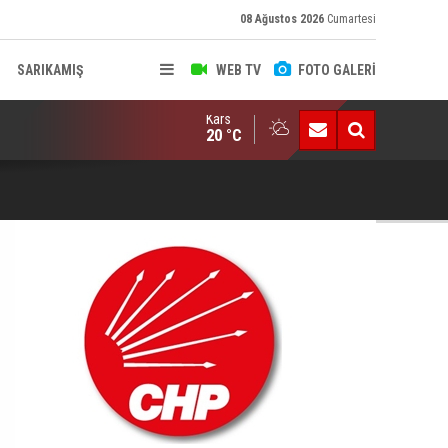
08 Ağustos 2026
Cumartesi
SARIKAMIŞ
WEB TV
FOTO GALERİ
Kars
AN’la Para Gönderenler Dikkat.. Yanlış Transferde Para Otomatik 
20 °C
Öc
Dü