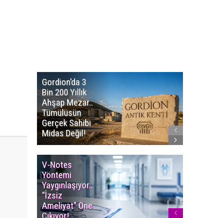
Gordion’da 3
Altın
Bin 200 Yıllık
Portakal
Ahşap Mezar..
Başvuru
Tümülüsün
Sürüyor..
Gerçek Sahibi
Film Ödü
Midas Değil!
Milyon T
V-Notes
Islak M
Yöntemi
Uyarısı..
Yaygınlaşıyor..
Aylarınd
“İzsiz
Enfeksi
Ameliyat” Öne
Riskine 
Çıkıyor!