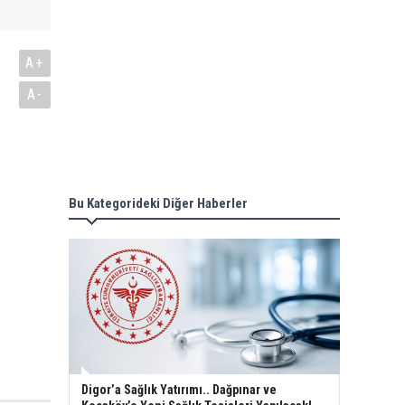
A+
A-
Bu Kategorideki Diğer Haberler
Digor’a Sağlık Yatırımı.. Dağpınar ve