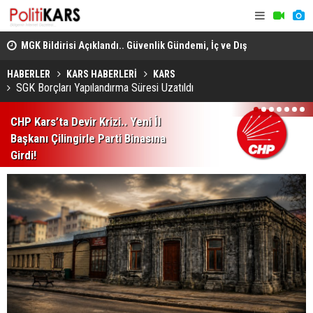
adec
MGK Bildirisi Açıklandı.. Güvenlik Gündemi, İç ve Dış
Domuz Sanı
Politika Başlıkları Değerlendirildi!
HABERLER
KARS HABERLERİ
KARS
SGK Borçları Yapılandırma Süresi Uzatıldı
1
2
3
4
5
6
7
CHP Kars’ta Devir Krizi.. Yeni İl
Başkanı Çilingirle Parti Binasına
Girdi!