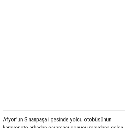
Afyon’un Sinanpaşa ilçesinde yolcu otobüsünün
kamyonete arkadan çarpması sonucu meydana gelen