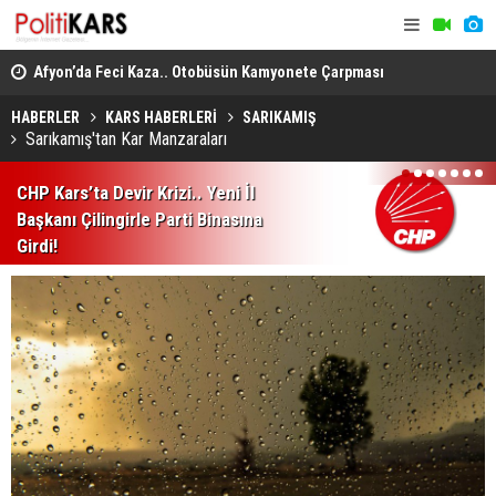
, 1’i
Afyon’da Feci Kaza.. Otobüsün Kamyonete Çarpması
Hopa’da ‘E
Sonucu 1 Kişi Öldü, 15 Kişi Yaralandı!
Şüphesiyle 
HABERLER
KARS HABERLERİ
SARIKAMIŞ
Sarıkamış'tan Kar Manzaraları
1
2
3
4
5
6
7
CHP Kars’ta Devir Krizi.. Yeni İl
Başkanı Çilingirle Parti Binasına
Girdi!