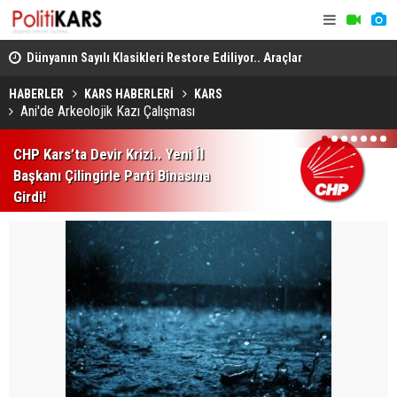
..
Dünyanın Sayılı Klasikleri Restore Ediliyor.. Araçlar
Kars-Akyak
Yeniden Yollara Dönüyor!
Kalan Tren 
HABERLER
KARS HABERLERİ
KARS
Ani'de Arkeolojik Kazı Çalışması
1
2
3
4
5
6
7
CHP Kars’ta Devir Krizi.. Yeni İl
Başkanı Çilingirle Parti Binasına
Girdi!