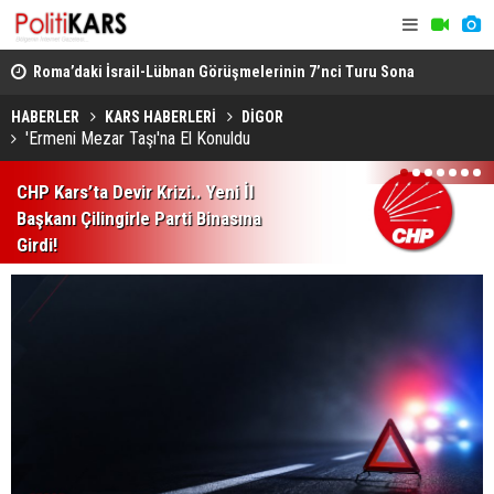
rme..
Roma’daki İsrail-Lübnan Görüşmelerinin 7’nci Turu Sona
Bakan Gürl
Erdi
Cinayet Tüm
HABERLER
KARS HABERLERİ
DİGOR
'Ermeni Mezar Taşı'na El Konuldu
1
2
3
4
5
6
7
CHP Kars’ta Devir Krizi.. Yeni İl
Başkanı Çilingirle Parti Binasına
Girdi!