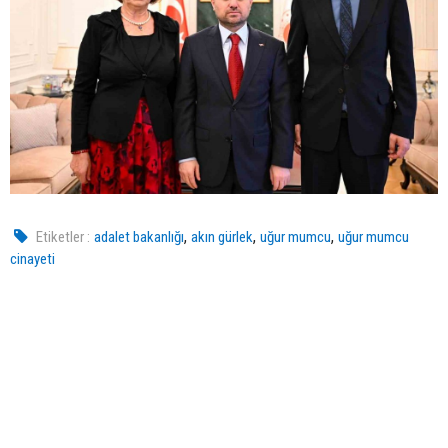
,
,
,
Etiketler :
adalet bakanlığı
akın gürlek
uğur mumcu
uğur mumcu
cinayeti