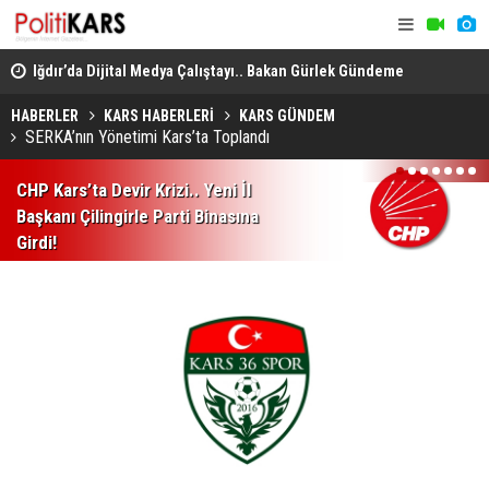
en
Iğdır’da Dijital Medya Çalıştayı.. Bakan Gürlek Gündeme
Büyükbaş H
İlişkin Soruları Yanıtladı!
GEKİS'in İlk
HABERLER
KARS HABERLERİ
KARS GÜNDEM
SERKA’nın Yönetimi Kars’ta Toplandı
1
2
3
4
5
6
7
CHP Kars’ta Devir Krizi.. Yeni İl
Başkanı Çilingirle Parti Binasına
Girdi!