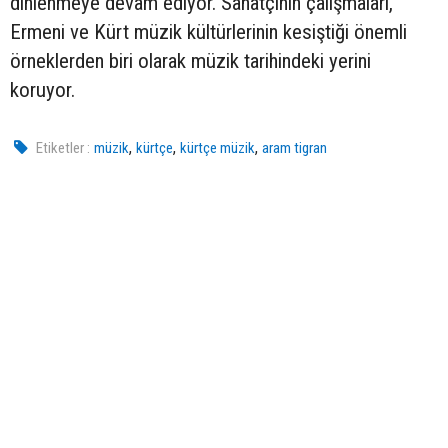
dinlenmeye devam ediyor. Sanatçının çalışmaları,
Ermeni ve Kürt müzik kültürlerinin kesiştiği önemli
örneklerden biri olarak müzik tarihindeki yerini
koruyor.
,
,
,
Etiketler :
müzik
kürtçe
kürtçe müzik
aram tigran