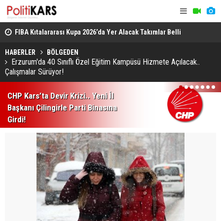
 Yıl
FIBA Kıtalararası Kupa 2026’da Yer Alacak Takımlar Belli
Palandöken
Oldu
Yuvarlandı
HABERLER
BÖLGEDEN
Erzurum'da 40 Sınıflı Özel Eğitim Kampüsü Hizmete Açılacak..
Çalışmalar Sürüyor!
1
2
3
4
5
6
7
CHP Kars’ta Devir Krizi.. Yeni İl
Başkanı Çilingirle Parti Binasına
Girdi!