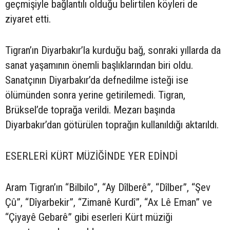
geçmişiyle bağlantılı olduğu belirtilen köyleri de
ziyaret etti.
Tigran’ın Diyarbakır’la kurduğu bağ, sonraki yıllarda da
sanat yaşamının önemli başlıklarından biri oldu.
Sanatçının Diyarbakır’da defnedilme isteği ise
ölümünden sonra yerine getirilemedi. Tigran,
Brüksel’de toprağa verildi. Mezarı başında
Diyarbakır’dan götürülen toprağın kullanıldığı aktarıldı.
ESERLERİ KÜRT MÜZİĞİNDE YER EDİNDİ
Aram Tigran’ın “Bilbilo”, “Ay Dîlberê”, “Dîlber”, “Şev
Çû”, “Dîyarbekir”, “Zimanê Kurdî”, “Ax Lê Eman” ve
“Çiyayê Gebarê” gibi eserleri Kürt müziği