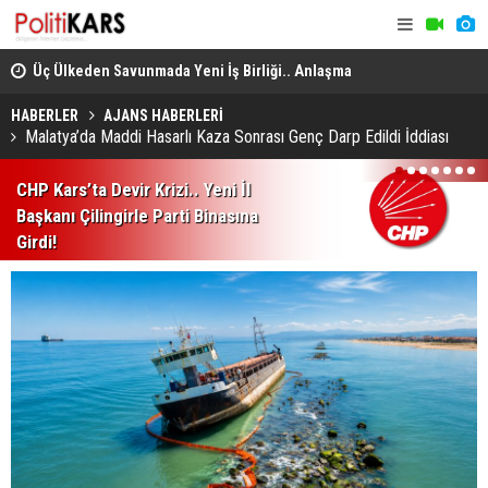
Üç Ülkeden Savunmada Yeni İş Birliği.. Anlaşma
Konya’da A
Mekke'de Düzenlenen Zirvede İmzalandı!
HABERLER
AJANS HABERLERİ
Malatya’da Maddi Hasarlı Kaza Sonrası Genç Darp Edildi İddiası
1
2
3
4
5
6
7
CHP Kars’ta Devir Krizi.. Yeni İl
Başkanı Çilingirle Parti Binasına
Girdi!