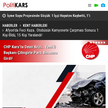
ştü..
İçme Suyu Projesinde Göçük: 1 İşçi Hayatını Kaybetti, 1’i
Afyon’da F
Ağır Yaralı
Sonucu 1 Ki
HABERLER
KENT HABERLERİ
Afyon’da Feci Kaza.. Otobüsün Kamyonete Çarpması Sonucu 1
Kişi Öldü, 15 Kişi Yaralandı!
1
2
3
4
5
6
7
CHP Kars’ta Devir Krizi.. Yeni İl
Başkanı Çilingirle Parti Binasına
Girdi!