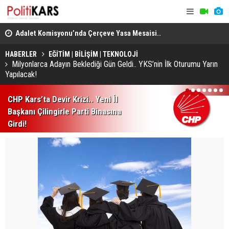
en
Adalet Komisyonu’nda Çerçeve Yasa Mesaisi..
THY, Temmu
Görüşmeler Tartışmalarla Başladı!
HABERLER
EĞİTİM | BİLİŞİM | TEKNOLOJİ
Milyonlarca Adayın Beklediği Gün Geldi.. YKS’nin İlk Oturumu Yarın
Yapılacak!
1
2
3
4
5
6
7
CHP Kars’ta Devir Krizi.. Yeni İl
Başkanı Çilingirle Parti Binasına
Girdi!