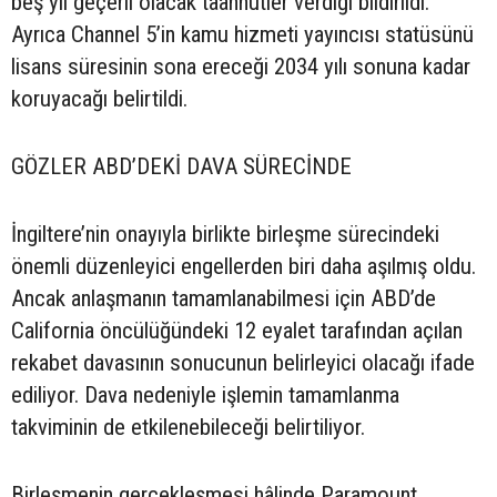
beş yıl geçerli olacak taahhütler verdiği bildirildi.
Ayrıca Channel 5’in kamu hizmeti yayıncısı statüsünü
lisans süresinin sona ereceği 2034 yılı sonuna kadar
koruyacağı belirtildi.
GÖZLER ABD’DEKİ DAVA SÜRECİNDE
İngiltere’nin onayıyla birlikte birleşme sürecindeki
önemli düzenleyici engellerden biri daha aşılmış oldu.
Ancak anlaşmanın tamamlanabilmesi için ABD’de
California öncülüğündeki 12 eyalet tarafından açılan
rekabet davasının sonucunun belirleyici olacağı ifade
ediliyor. Dava nedeniyle işlemin tamamlanma
takviminin de etkilenebileceği belirtiliyor.
Birleşmenin gerçekleşmesi hâlinde Paramount