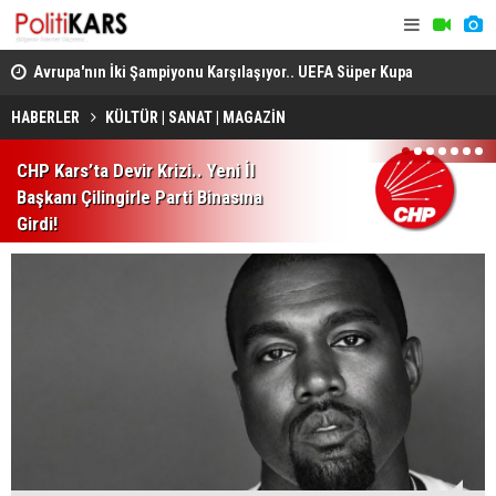
Avrupa'nın İki Şampiyonu Karşılaşıyor.. UEFA Süper Kupa
Yaklaşık 5
12 Ağustos'ta Sahibini Bulacak!
ve Batı Tri
HABERLER
KÜLTÜR | SANAT | MAGAZİN
Özel Uçuş Okuluna Ait Eğitim Uçağı Pistten Çıktı: Pilot
1
2
3
4
5
6
7
CHP Kars’ta Devir Krizi.. Yeni İl
Öğrenci Yaralandı
Başkanı Çilingirle Parti Binasına
Girdi!