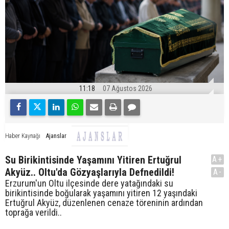
11:18
07 Ağustos 2026
Ajanslar
Haber Kaynağı
Su Birikintisinde Yaşamını Yitiren Ertuğrul
A+
Akyüz.. Oltu'da Gözyaşlarıyla Defnedildi!
A-
Erzurum'un Oltu ilçesinde dere yatağındaki su
birikintisinde boğularak yaşamını yitiren 12 yaşındaki
Ertuğrul Akyüz, düzenlenen cenaze töreninin ardından
toprağa verildi..