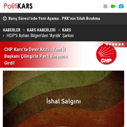
Barış Süreci’nde Yeni Aşama.. PKK’nin Silah Bırakma
Altın Porta
Kararından Meclis’teki “Çerçeve Yasa”na!
Jüri Başka
HABERLER
KARS HABERLERİ
KARS
HDP'li Ayhan Bilgen'den 'Ayrılık' Şarkısı
1
2
3
4
5
6
7
CHP Kars’ta Devir Krizi.. Yeni İl
Başkanı Çilingirle Parti Binasına
Girdi!