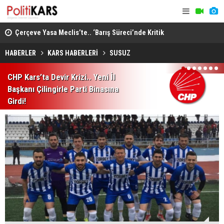
Çerçeve Yasa Meclis’te.. ‘Barış Süreci’nde Kritik
Ömer Öcala
Görüşmeler Devam Ediyor!
Görüşmeden
HABERLER
KARS HABERLERİ
SUSUZ
1
2
3
4
5
6
7
CHP Kars’ta Devir Krizi.. Yeni İl
Başkanı Çilingirle Parti Binasına
Girdi!