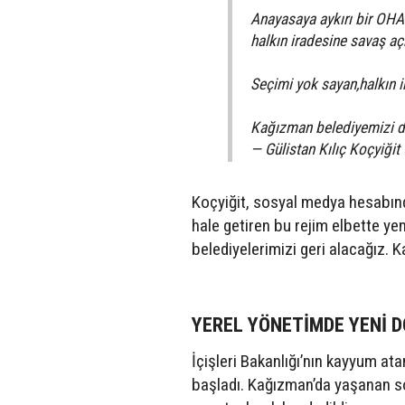
Anayasaya aykırı bir OHAL
halkın iradesine savaş a
Seçimi yok sayan,halkın i
Kağızman belediyemizi 
— Gülistan Kılıç Koçyiğit
Koçyiğit, sosyal medya hesabında
hale getiren bu rejim elbette ye
belediyelerimizi geri alacağız. K
YEREL YÖNETİMDE YENİ 
İçişleri Bakanlığı’nın kayyum at
başladı. Kağızman’da yaşanan so