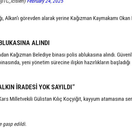
(@TC_icisleri)
February 24, 2025
lığı, Alkan’ı görevden alarak yerine Kağızman Kaymakamı Okan 
ABLUKASINA ALINDI
an Kağızman Belediye binası polis ablukasına alındı. Güvenl
binasında, yeni yönetim sürecine ilişkin hazırlıkların başladığı
ALKIN İRADESİ YOK SAYILDI”
ars Milletvekili Gülistan Kılıç Koçyiğit, kayyum atamasına ser
 gasp edildi.