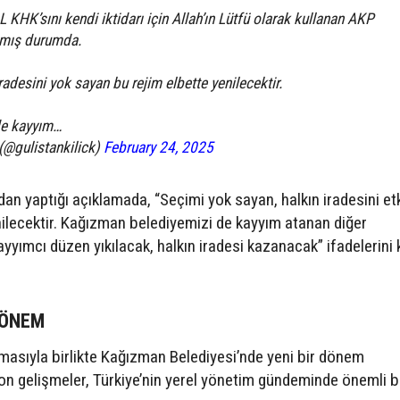
 KHK’sını kendi iktidarı için Allah’ın Lütfü olarak kullanan AKP
çmış durumda.
radesini yok sayan bu rejim elbette yenilecektir.
de kayyım…
 (@gulistankilick)
February 24, 2025
n yaptığı açıklamada, “Seçimi yok sayan, halkın iradesini et
nilecektir. Kağızman belediyemizi de kayyım atanan diğer
ayyımcı düzen yıkılacak, halkın iradesi kazanacak” ifadelerini k
DÖNEM
amasıyla birlikte Kağızman Belediyesi’nde yeni bir dönem
n gelişmeler, Türkiye’nin yerel yönetim gündeminde önemli b