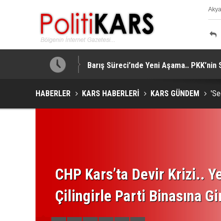
Aky
K
tti!
Barış Süreci’nde Yeni Aşama.. PKK’nin 
HABERLER
KARS HABERLERİ
KARS GÜNDEM
'Se
CHP Kars’ta Devir Krizi.. Ye
Çilingirle Parti Binasına Gi