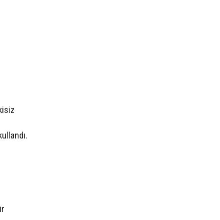
kisiz
ullandı.
ir