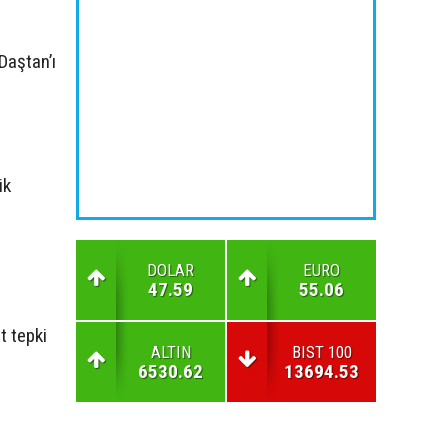
Daştan’ı
ik
DOLAR
EURO
47.59
55.06
t tepki
ALTIN
BIST 100
6530.62
13694.53