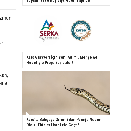
Toplantısı ve Köy Ziyaretleri Yapıldı!
ğızman
sı
i.
Kars Gravyeri İçin Yeni Adım.. Menşe Adı
Hedefiyle Proje Başlatıldı!
kan,
sına
Kars’ta Bahçeye Giren Yılan Paniğe Neden
Oldu.. Ekipler Harekete Geçti!