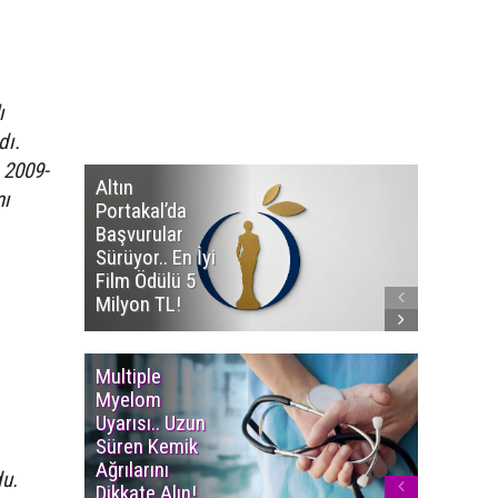
ı
dı.
 2009-
Altın
Manço’
nı
Portakal’da
Mirasçıl
Başvurular
Telif Dav
Sürüyor.. En İyi
Eserleri
Film Ödülü 5
İadesi T
Milyon TL!
Edildi!
Multiple
Yaşam S
Myelom
Uzadı..
Uyarısı.. Uzun
Türkiye’
Süren Kemik
Ortalam
Ağrılarını
Ömür 78,
du.
Dikkate Alın!
Yükseldi