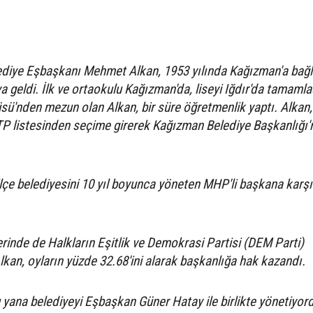
diye Eşbaşkanı Mehmet Alkan, 1953 yılında Kağızman'a bağl
geldi. İlk ve ortaokulu Kağızman'da, liseyi Iğdır'da tamamla
sü'nden mezun olan Alkan, bir süre öğretmenlik yaptı. Alkan,
TP listesinden seçime girerek Kağızman Belediye Başkanlığı'
lçe belediyesini 10 yıl boyunca yöneten MHP'li başkana karşı
rinde de Halkların Eşitlik ve Demokrasi Partisi (DEM Parti)
lkan, oyların yüzde 32.68'ini alarak başkanlığa hak kazandı.
bu yana belediyeyi Eşbaşkan Güner Hatay ile birlikte yönetiyor