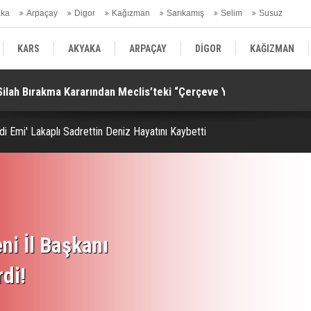
aka
Arpaçay
Digor
Kağızman
Sarıkamış
Selim
Susuz
ars Gündem
KARS
AKYAKA
ARPAÇAY
DİGOR
KAĞIZMAN
Silah Bırakma Kararından Meclis’teki “Çerçeve Yasa”na!
Al
SELİM
SUSUZ
KARS GÜNDEM
di Emi' Lakaplı Sadrettin Deniz Hayatını Kaybetti
ni İl Başkanı
rdi!