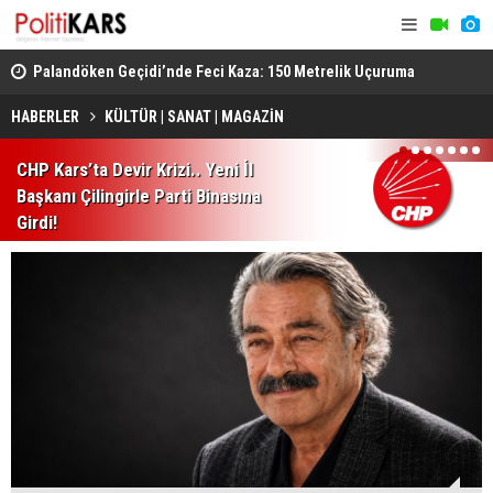
lli
Palandöken Geçidi’nde Feci Kaza: 150 Metrelik Uçuruma
Azerbaycan
Yuvarlandı
Gündemde B
HABERLER
KÜLTÜR | SANAT | MAGAZİN
1
2
3
4
5
6
7
CHP Kars’ta Devir Krizi.. Yeni İl
Başkanı Çilingirle Parti Binasına
Girdi!