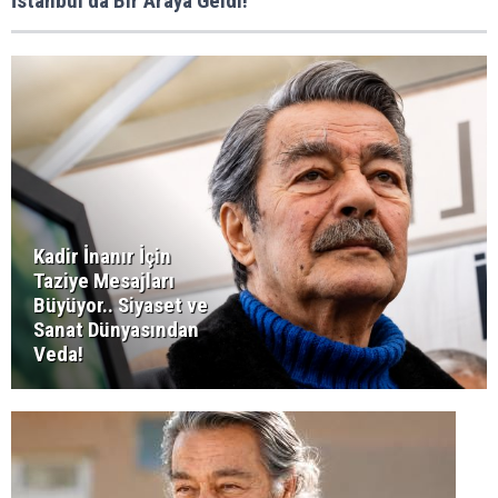
İstanbul’da Bir Araya Geldi!
Kadir İnanır İçin
Taziye Mesajları
Büyüyor.. Siyaset ve
Sanat Dünyasından
Veda!