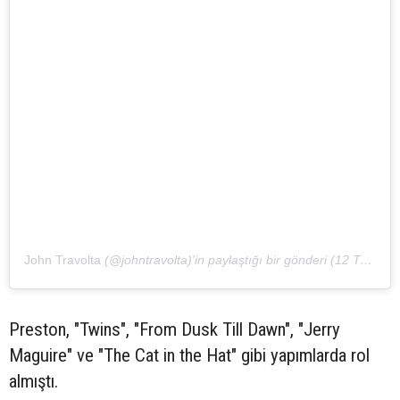
John Travolta
(@johntravolta)'in paylaştığı bir gönderi (12 Tem, 2020, 10:20ös PDT)
Preston, "Twins", "From Dusk Till Dawn", "Jerry
Maguire" ve "The Cat in the Hat" gibi yapımlarda rol
almıştı.