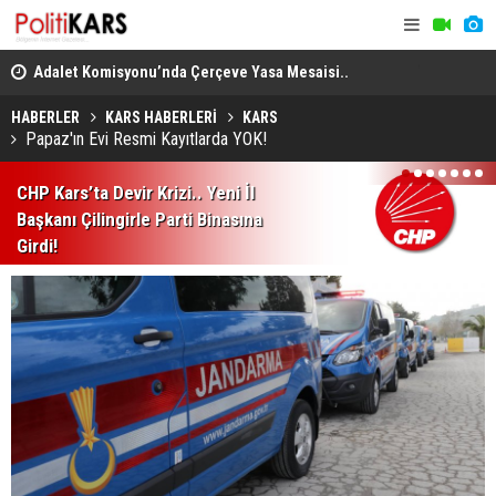
en
Adalet Komisyonu’nda Çerçeve Yasa Mesaisi..
THY, Temmu
Görüşmeler Tartışmalarla Başladı!
HABERLER
KARS HABERLERİ
KARS
Papaz'ın Evi Resmi Kayıtlarda YOK!
1
2
3
4
5
6
7
CHP Kars’ta Devir Krizi.. Yeni İl
Başkanı Çilingirle Parti Binasına
Girdi!