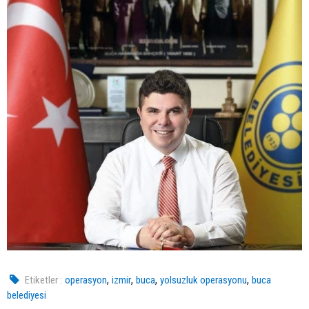
,
,
,
,
Etiketler :
operasyon
izmir
buca
yolsuzluk operasyonu
buca
belediyesi