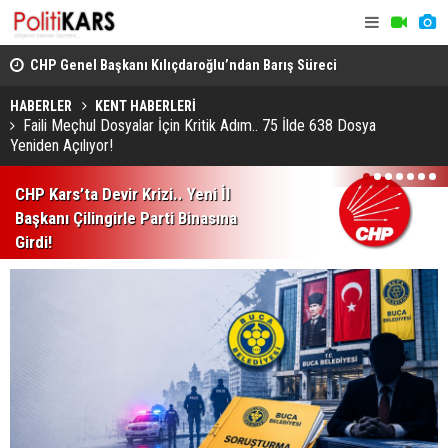
CHP Genel Başkanı Kılıçdaroğlu’ndan Barış Süreci
Kars’ta Yab
Vurgusu.. Sorumluluk Alacağız!
Rahatsızlan
HABERLER
KENT HABERLERİ
Faili Meçhul Dosyalar İçin Kritik Adım.. 75 İlde 638 Dosya
Yeniden Açılıyor!
1
2
3
4
5
6
7
CHP Kars’ta Devir Krizi.. Yeni İl
Başkanı Çilingirle Parti Binasına
Girdi!