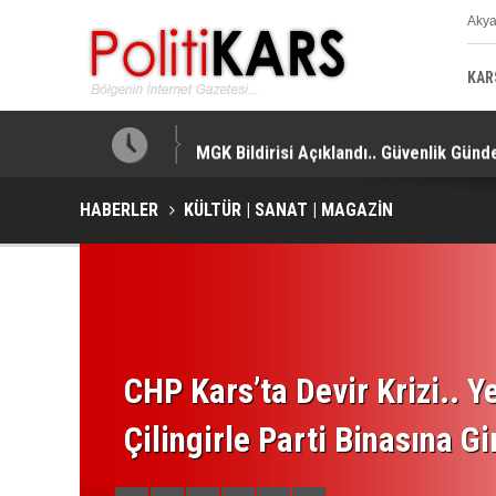
Aky
K
KAR
MGK Bildirisi Açıklandı.. Güvenlik Gündem
HABERLER
KÜLTÜR | SANAT | MAGAZİN
CHP Kars’ta Devir Krizi.. Ye
Çilingirle Parti Binasına Gi