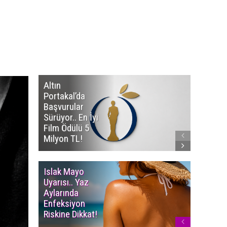
Altın
Manço’
Portakal’da
Mirasçıl
Başvurular
Telif Dav
Sürüyor.. En İyi
Eserleri
Film Ödülü 5
İadesi T
Milyon TL!
Edildi!
Islak Mayo
Multiple
Uyarısı.. Yaz
Myelom
Aylarında
Uyarısı.
Enfeksiyon
Süren K
Riskine Dikkat!
Ağrıların
Dikkate 