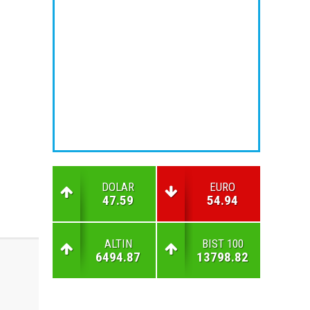
DOLAR
EURO
47.59
54.94
ALTIN
BIST 100
6494.87
13798.82