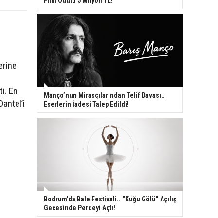
Film Ödülü 5 Milyon TL!
erine
i. En
Manço’nun Mirasçılarından Telif Davası..
Dantel’i
Eserlerin İadesi Talep Edildi!
Bodrum’da Bale Festivali.. “Kuğu Gölü” Açılış
Gecesinde Perdeyi Açtı!