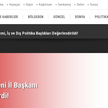
aka
Arpaçay
Digor
Kağızman
Sarıkamış
Selim
Susuz
ars Gündem
S HABERLERİ
BÖLGEDEN
GÜNCEL
DÜNYA
POLİTİK
i, İç ve Dış Politika Başlıkları Değerlendirildi!
Do
EKONOMİ | FİNANS | OTOMOTİV
KÜLTÜR | SANAT | MAGAZİN
SAĞ
ni İl Başkanı
rdi!