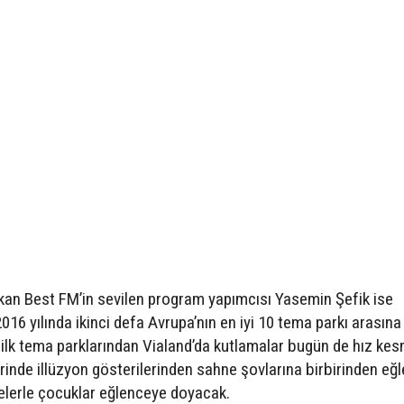
kan Best FM’in sevilen program yapımcısı Yasemin Şefik ise
016 yılında ikinci defa Avrupa’nın en iyi 10 tema parkı arasına
n ilk tema parklarından Vialand’da kutlamalar bugün de hız k
nde illüzyon gösterilerinden sahne şovlarına birbirinden eğl
itelerle çocuklar eğlenceye doyacak.