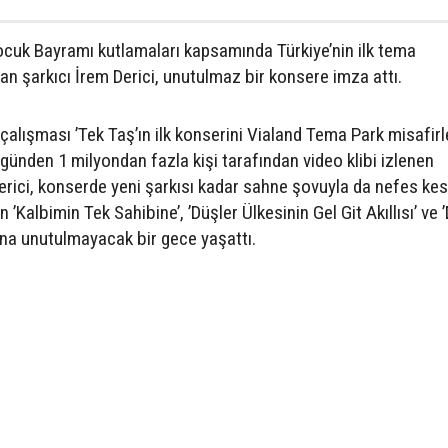
cuk Bayramı kutlamaları kapsamında Türkiye’nin ilk tema
an şarkıcı İrem Derici, unutulmaz bir konsere imza attı.
e çalışması ’Tek Taş’ın ilk konserini Vialand Tema Park misafirl
 günden 1 milyondan fazla kişi tarafından video klibi izlenen
erici, konserde yeni şarkısı kadar sahne şovuyla da nefes kest
n ’Kalbimin Tek Sahibine’, ’Düşler Ülkesinin Gel Git Akıllısı’ ve ’
ına unutulmayacak bir gece yaşattı.