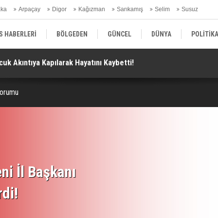
aka
Arpaçay
Digor
Kağızman
Sarıkamış
Selim
Susuz
ars Gündem
S HABERLERİ
BÖLGEDEN
GÜNCEL
DÜNYA
POLİTİK
Silah Bırakma Kararından Meclis’teki “Çerçeve Yasa”na!
Al
EKONOMİ | FİNANS | OTOMOTİV
KÜLTÜR | SANAT | MAGAZİN
SAĞ
Yorumu
ni İl Başkanı
rdi!