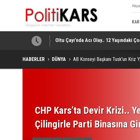
Aky
K
KAR
tti!
Barış Süreci’nde Yeni Aşama.. PKK’nin 
HABERLER
DÜNYA
AB Konseyi Başkanı Tusk'un Kriz 
CHP Kars’ta Devir Krizi.. Ye
Çilingirle Parti Binasına Gi