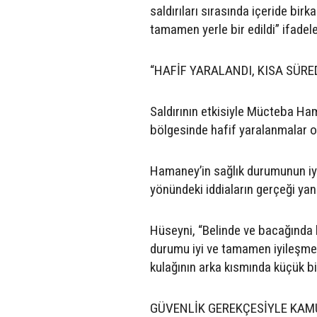
saldırıları sırasında içeride bir
tamamen yerle bir edildi” ifadeler
“HAFİF YARALANDI, KISA SÜR
Saldırının etkisiyle Mücteba Ha
bölgesinde hafif yaralanmalar o
Hamaney’in sağlık durumunun iy
yönündeki iddiaların gerçeği yans
Hüseyni, “Belinde ve bacağında 
durumu iyi ve tamamen iyileşmek
kulağının arka kısmında küçük bi
GÜVENLİK GEREKÇESİYLE KA