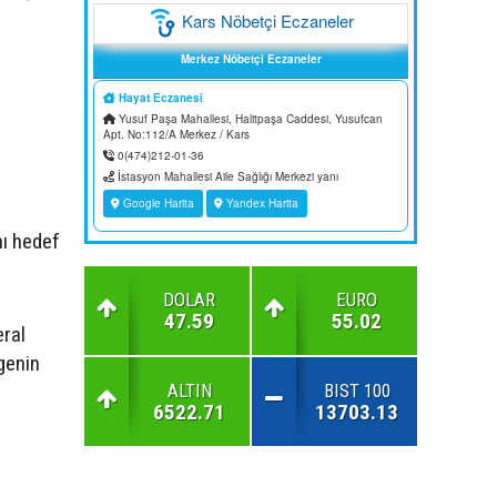
nı hedef
DOLAR
EURO
47.59
55.02
eral
genin
ALTIN
BIST 100
6522.71
13703.13