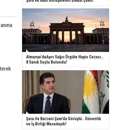
Şara ve Abdi Görüşmeleri Dikkat Çekti!
 anına
Almanya’daAşırı Sağcı Örgüte Hapis Cezası..
8 Sanık Suçlu Bulundu!
rterek
Şara ile Barzani Şam'da Görüştü.. Güvenlik
ve İş Birliği Masadaydı!