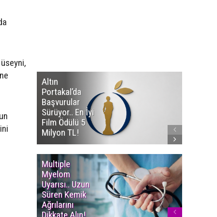
da
Hüseyni,
öne
Altın
Manço’
Portakal’da
Mirasçıl
Başvurular
Telif Dav
Sürüyor.. En İyi
Eserleri
nun
Film Ödülü 5
İadesi T
ini
Milyon TL!
Edildi!
Multiple
Yaşam S
Myelom
Uzadı..
Uyarısı.. Uzun
Türkiye’
Süren Kemik
Ortalam
Ağrılarını
Ömür 78,
Dikkate Alın!
Yükseldi