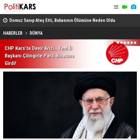
ş
Domuz Sanıp Ateş Etti, Babasının Ölümüne Neden Oldu
Heybeliada
Ekiplerin Ç
HABERLER
DÜNYA
1
2
3
4
5
6
7
CHP Kars’ta Devir Krizi.. Yeni İl
Başkanı Çilingirle Parti Binasına
Girdi!