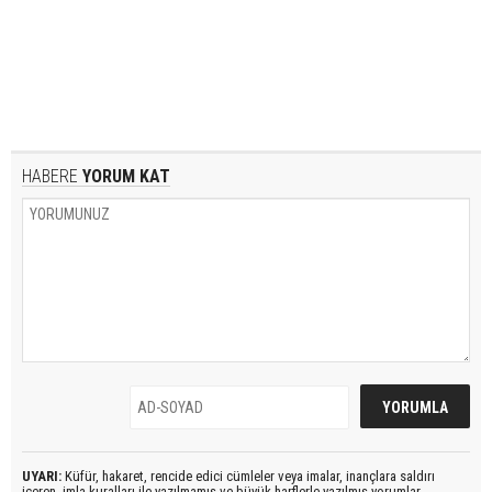
HABERE
YORUM KAT
UYARI:
Küfür, hakaret, rencide edici cümleler veya imalar, inançlara saldırı
içeren, imla kuralları ile yazılmamış ve büyük harflerle yazılmış yorumlar