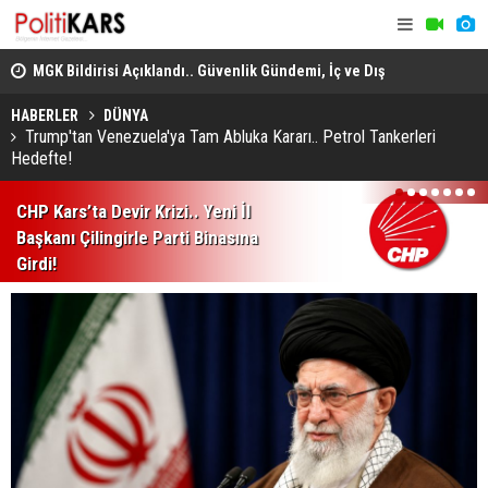
adec
MGK Bildirisi Açıklandı.. Güvenlik Gündemi, İç ve Dış
Domuz Sanı
Politika Başlıkları Değerlendirildi!
HABERLER
DÜNYA
Trump'tan Venezuela'ya Tam Abluka Kararı.. Petrol Tankerleri
Hedefte!
1
2
3
4
5
6
7
CHP Kars’ta Devir Krizi.. Yeni İl
Başkanı Çilingirle Parti Binasına
Girdi!