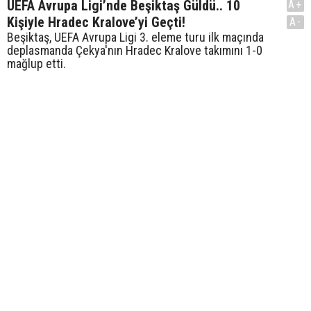
UEFA Avrupa Ligi’nde Beşiktaş Güldü.. 10
A+
Kişiyle Hradec Kralove’yi Geçti!
A-
Beşiktaş, UEFA Avrupa Ligi 3. eleme turu ilk maçında
deplasmanda Çekya'nın Hradec Kralove takımını 1-0
mağlup etti.