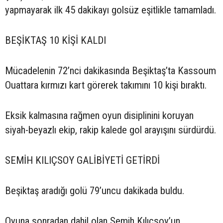
yapmayarak ilk 45 dakikayı golsüz eşitlikle tamamladı.
BEŞİKTAŞ 10 KİŞİ KALDI
Mücadelenin 72’nci dakikasında Beşiktaş’ta Kassoum
Ouattara kırmızı kart görerek takımını 10 kişi bıraktı.
Eksik kalmasına rağmen oyun disiplinini koruyan
siyah-beyazlı ekip, rakip kalede gol arayışını sürdürdü.
SEMİH KILIÇSOY GALİBİYETİ GETİRDİ
Beşiktaş aradığı golü 79’uncu dakikada buldu.
Oyuna sonradan dahil olan Semih Kılıçsoy’un