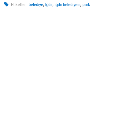
,
,
,
Etiketler :
belediye
Iğdır
ığdır belediyesi
park