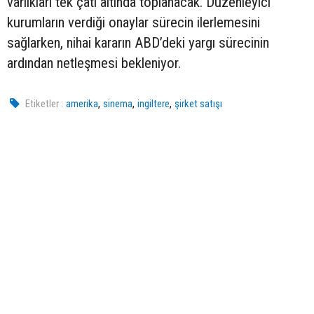
varlıkları tek çatı altında toplanacak. Düzenleyici
kurumların verdiği onaylar sürecin ilerlemesini
sağlarken, nihai kararın ABD’deki yargı sürecinin
ardından netleşmesi bekleniyor.
,
,
,
Etiketler :
amerika
sinema
ingiltere
şirket satışı