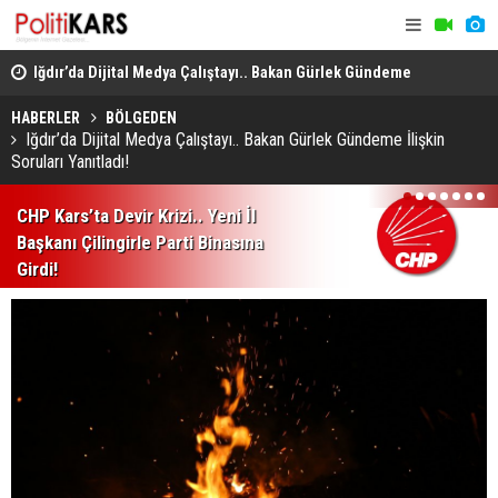
en
Iğdır’da Dijital Medya Çalıştayı.. Bakan Gürlek Gündeme
Büyükbaş H
İlişkin Soruları Yanıtladı!
GEKİS'in İlk
HABERLER
BÖLGEDEN
Iğdır’da Dijital Medya Çalıştayı.. Bakan Gürlek Gündeme İlişkin
Soruları Yanıtladı!
1
2
3
4
5
6
7
CHP Kars’ta Devir Krizi.. Yeni İl
Başkanı Çilingirle Parti Binasına
Girdi!