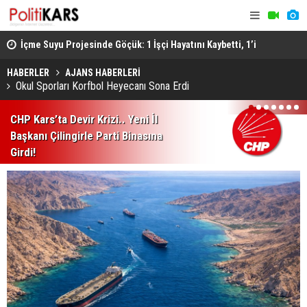
ştü..
İçme Suyu Projesinde Göçük: 1 İşçi Hayatını Kaybetti, 1’i
Afyon’da F
Ağır Yaralı
Sonucu 1 Ki
HABERLER
AJANS HABERLERİ
Okul Sporları Korfbol Heyecanı Sona Erdi
1
2
3
4
5
6
7
CHP Kars’ta Devir Krizi.. Yeni İl
Başkanı Çilingirle Parti Binasına
Girdi!