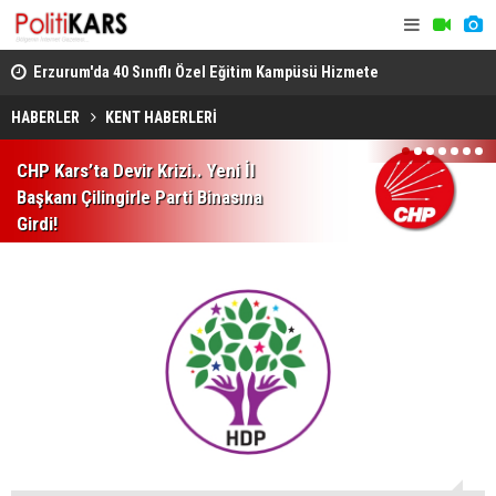
leer
Erzurum'da 40 Sınıflı Özel Eğitim Kampüsü Hizmete
Kars'ta Gön
Açılacak.. Çalışmalar Sürüyor!
Sahiplerine
HABERLER
KENT HABERLERİ
1
2
3
4
5
6
7
CHP Kars’ta Devir Krizi.. Yeni İl
Başkanı Çilingirle Parti Binasına
Girdi!