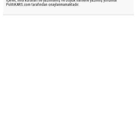
içeren, imla kuralları ile yazılmamış ve büyük harflerle yazılmış yorumlar
PolitiKARS.com tarafından onaylanmamaktadır.