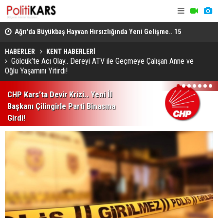
lı
Ağrı'da Büyükbaş Hayvan Hırsızlığında Yeni Gelişme.. 15
Uzmanlardan
Hayvan Doğubayazıt'ta Bulundu!
Enfeksiyon 
HABERLER
KENT HABERLERİ
Gölcük’te Acı Olay.. Dereyi ATV ile Geçmeye Çalışan Anne ve
Oğlu Yaşamını Yitirdi!
1
2
3
4
5
6
7
CHP Kars’ta Devir Krizi.. Yeni İl
Başkanı Çilingirle Parti Binasına
Girdi!