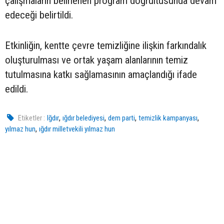
çalışmaların belirlenen program doğrultusunda devam
edeceği belirtildi.
Etkinliğin, kentte çevre temizliğine ilişkin farkındalık
oluşturulması ve ortak yaşam alanlarının temiz
tutulmasına katkı sağlamasının amaçlandığı ifade
edildi.
,
,
,
,
Etiketler :
Iğdır
ığdır belediyesi
dem parti
temizlik kampanyası
,
yılmaz hun
ığdır milletvekili yılmaz hun