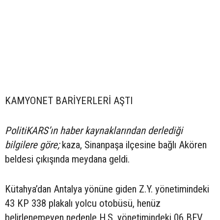
KAMYONET BARİYERLERİ AŞTI
PolitiKARS’ın haber kaynaklarından derlediği
bilgilere göre;
kaza, Sinanpaşa ilçesine bağlı Akören
beldesi çıkışında meydana geldi.
Kütahya’dan Antalya yönüne giden Z.Y. yönetimindeki
43 KP 338 plakalı yolcu otobüsü, henüz
belirlenemeyen nedenle H.S. yönetimindeki 06 BFV