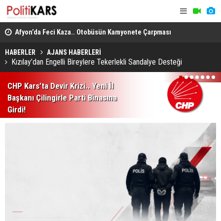
, 1’i
Afyon’da Feci Kaza.. Otobüsün Kamyonete Çarpması
Hopa’da ‘E
Sonucu 1 Kişi Öldü, 15 Kişi Yaralandı!
Şüphesiyle 
HABERLER
AJANS HABERLERİ
Kızılay’dan Engelli Bireylere Tekerlekli Sandalye Desteği
1
2
3
4
5
6
7
CHP Kars’ta Devir Krizi.. Yeni İl
Başkanı Çilingirle Parti Binasına
Girdi!