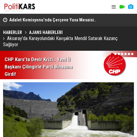
en
Adalet Komisyonu’nda Çerçeve Yasa Mesaisi..
THY, Temmu
Görüşmeler Tartışmalarla Başladı!
HABERLER
AJANS HABERLERİ
Aksaray’da Karayolundaki Kavşakta Mendil Satarak Kazanç
Sağlıyor
1
2
3
4
5
6
7
CHP Kars’ta Devir Krizi.. Yeni İl
Başkanı Çilingirle Parti Binasına
Girdi!