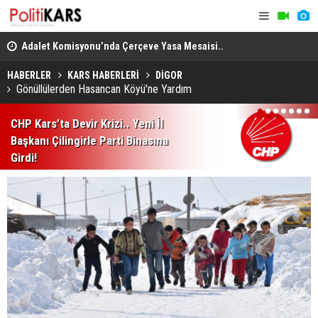
en
Adalet Komisyonu’nda Çerçeve Yasa Mesaisi..
THY, Temmu
Görüşmeler Tartışmalarla Başladı!
HABERLER
KARS HABERLERİ
DİGOR
Gönüllülerden Hasancan Köyü'ne Yardım
1
2
3
4
5
6
7
CHP Kars’ta Devir Krizi.. Yeni İl
Başkanı Çilingirle Parti Binasına
Girdi!