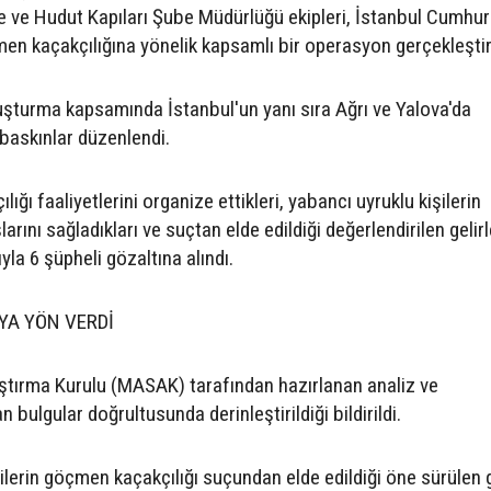
 ve Hudut Kapıları Şube Müdürlüğü ekipleri, İstanbul Cumhur
en kaçakçılığına yönelik kapsamlı bir operasyon gerçekleştir
uşturma kapsamında İstanbul'un yanı sıra Ağrı ve Yalova'da
 baskınlar düzenlendi.
ı faaliyetlerini organize ettikleri, yabancı uyruklu kişilerin
şlarını sağladıkları ve suçtan elde edildiği değerlendirilen gelirl
ıyla 6 şüpheli gözaltına alındı.
A YÖN VERDİ
ştırma Kurulu (MASAK) tarafından hazırlanan analiz ve
bulgular doğrultusunda derinleştirildiği bildirildi.
lerin göçmen kaçakçılığı suçundan elde edildiği öne sürülen ge