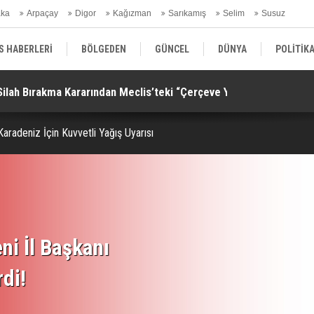
aka
Arpaçay
Digor
Kağızman
Sarıkamış
Selim
Susuz
ars Gündem
S HABERLERİ
BÖLGEDEN
GÜNCEL
DÜNYA
POLİTİK
Silah Bırakma Kararından Meclis’teki “Çerçeve Yasa”na!
Al
EKONOMİ | FİNANS | OTOMOTİV
KÜLTÜR | SANAT | MAGAZİN
SAĞ
aradeniz İçin Kuvvetli Yağış Uyarısı
ni İl Başkanı
rdi!