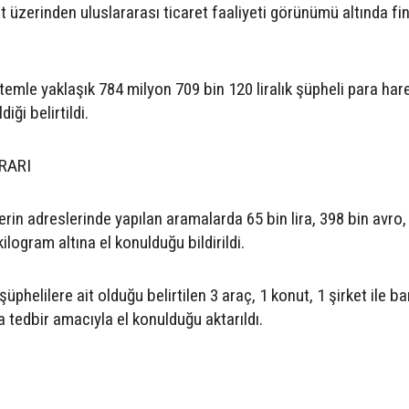
rket üzerinden uluslararası ticaret faaliyeti görünümü altında fi
mle yaklaşık 784 milyon 709 bin 120 liralık şüpheli para hare
iği belirtildi.
RARI
in adreslerinde yapılan aramalarda 65 bin lira, 398 bin avro,
ilogram altına el konulduğu bildirildi.
helilere ait olduğu belirtilen 3 araç, 1 konut, 1 şirket ile b
da tedbir amacıyla el konulduğu aktarıldı.