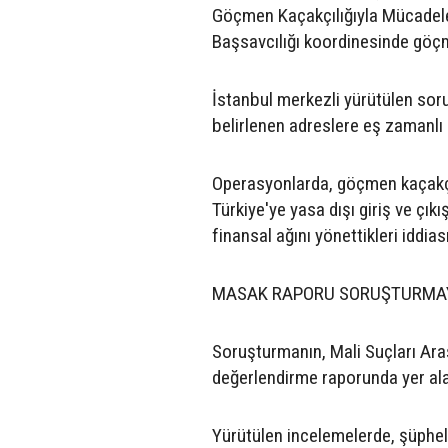
Göçmen Kaçakçılığıyla Mücadele
Başsavcılığı koordinesinde göçm
İstanbul merkezli yürütülen sor
belirlenen adreslere eş zamanlı
Operasyonlarda, göçmen kaçakçılığ
Türkiye'ye yasa dışı giriş ve çıkı
finansal ağını yönettikleri iddias
MASAK RAPORU SORUŞTURMAY
Soruşturmanın, Mali Suçları Ara
değerlendirme raporunda yer alan 
Yürütülen incelemelerde, şüpheli