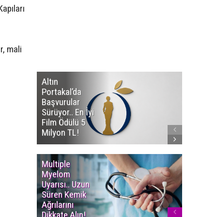
Kapıları
r, mali
Altın
Manço’
Portakal’da
Mirasçıl
Başvurular
Telif Dav
Sürüyor.. En İyi
Eserleri
Film Ödülü 5
İadesi T
Milyon TL!
Edildi!
Multiple
Yaşam S
Myelom
Uzadı..
Uyarısı.. Uzun
Türkiye’
Süren Kemik
Ortalam
Ağrılarını
Ömür 78,
Dikkate Alın!
Yükseldi