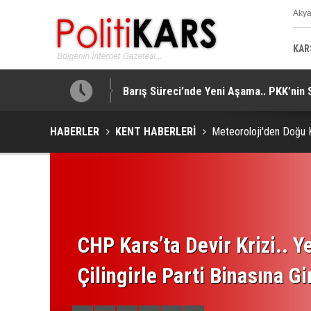
Aky
K
KAR
tti!
Barış Süreci’nde Yeni Aşama.. PKK’nin 
HABERLER
KENT HABERLERİ
Meteoroloji'den Doğu K
CHP Kars’ta Devir Krizi.. Ye
Çilingirle Parti Binasına Gi