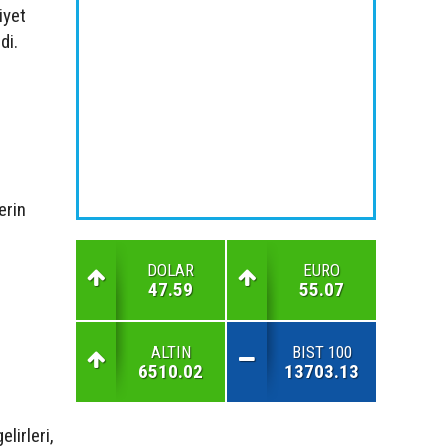
iyet
di.
erin
DOLAR
EURO
47.59
55.07
ALTIN
BIST 100
6510.02
13703.13
lirleri,