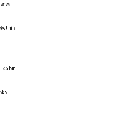
nansal
ketinin
 145 bin
anka