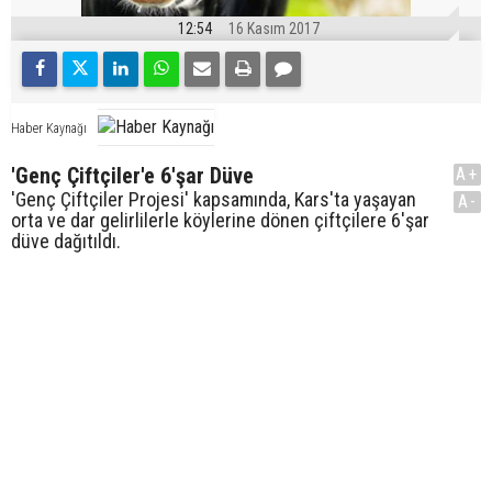
12:54
16 Kasım 2017
Haber Kaynağı
'Genç Çiftçiler'e 6'şar Düve
A+
'Genç Çiftçiler Projesi' kapsamında, Kars'ta yaşayan
A-
orta ve dar gelirlilerle köylerine dönen çiftçilere 6'şar
düve dağıtıldı.