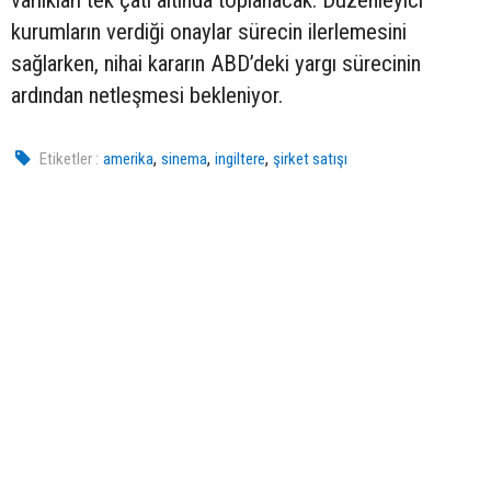
varlıkları tek çatı altında toplanacak. Düzenleyici
kurumların verdiği onaylar sürecin ilerlemesini
sağlarken, nihai kararın ABD’deki yargı sürecinin
ardından netleşmesi bekleniyor.
,
,
,
Etiketler :
amerika
sinema
ingiltere
şirket satışı