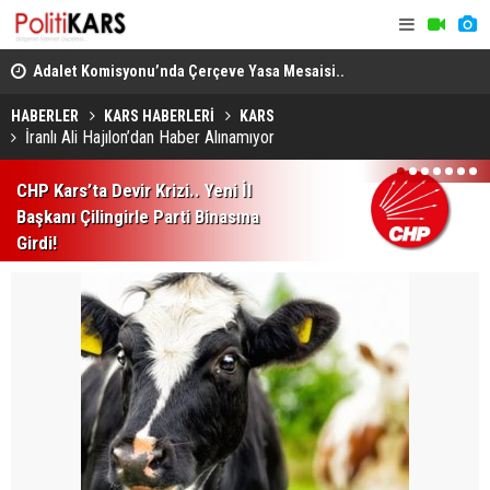
en
Adalet Komisyonu’nda Çerçeve Yasa Mesaisi..
THY, Temmu
Görüşmeler Tartışmalarla Başladı!
HABERLER
KARS HABERLERİ
KARS
İranlı Ali Hajılon’dan Haber Alınamıyor
1
2
3
4
5
6
7
CHP Kars’ta Devir Krizi.. Yeni İl
Başkanı Çilingirle Parti Binasına
Girdi!