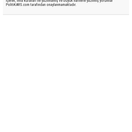
içeren, imla kuralları ile yazılmamış ve büyük harflerle yazılmış yorumlar
PolitiKARS.com tarafından onaylanmamaktadır.