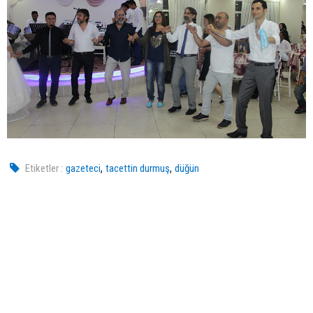
,
,
Etiketler :
gazeteci
tacettin durmuş
düğün