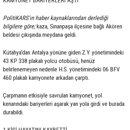
KAMYONET BARİYERLERİ AŞTI
PolitiKARS’ın haber kaynaklarından derlediği
bilgilere göre;
kaza, Sinanpaşa ilçesine bağlı Akören
beldesi çıkışında meydana geldi.
Kütahya’dan Antalya yönüne giden Z.Y. yönetimindeki
43 KP 338 plakalı yolcu otobüsü, henüz
belirlenemeyen nedenle H.S. yönetimindeki 06 BFV
460 plakalı kamyonete arkadan çarptı.
Çarpmanın etkisiyle savrulan kamyonet, yol
kenarındaki bariyerleri aşarak yan yola girdi ve burada
durabildi.
1 KİŞİ HAYATINI KAYBETTİ