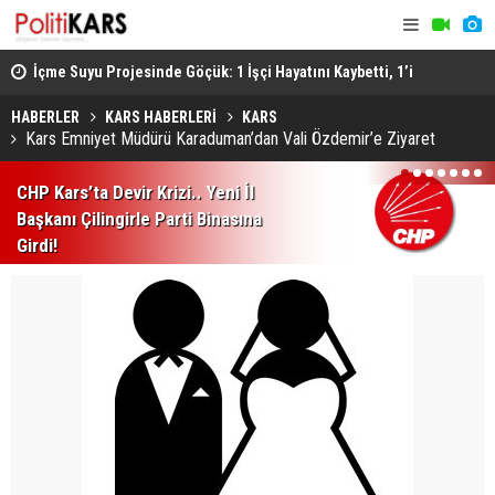
ştü..
İçme Suyu Projesinde Göçük: 1 İşçi Hayatını Kaybetti, 1’i
Afyon’da F
Ağır Yaralı
Sonucu 1 Ki
HABERLER
KARS HABERLERİ
KARS
Kars Emniyet Müdürü Karaduman’dan Vali Özdemir’e Ziyaret
1
2
3
4
5
6
7
CHP Kars’ta Devir Krizi.. Yeni İl
Başkanı Çilingirle Parti Binasına
Girdi!