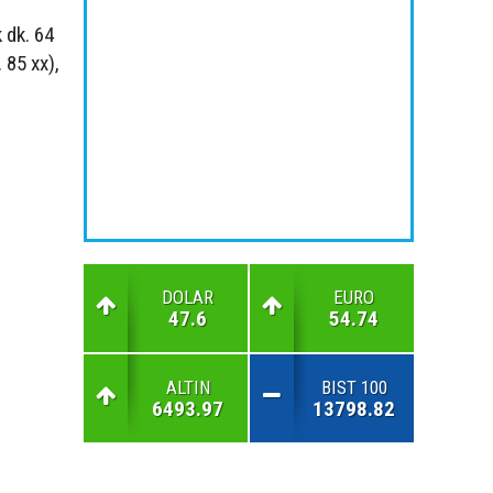
 dk. 64
 85 xx),
DOLAR
EURO
47.6
54.74
ALTIN
BIST 100
6493.97
13798.82