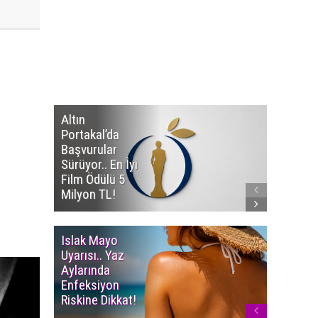
Altın
Manço’
Portakal’da
Mirasçıl
Başvurular
Telif Dav
Sürüyor.. En İyi
Eserleri
Film Ödülü 5
İadesi T
Milyon TL!
Edildi!
Islak Mayo
Multiple
Uyarısı.. Yaz
Myelom
Aylarında
Uyarısı.
Enfeksiyon
Süren K
Riskine Dikkat!
Ağrıların
Dikkate 