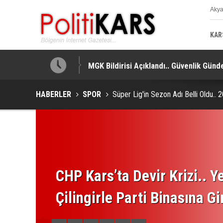
Aky
K
KAR
MGK Bildirisi Açıklandı.. Güvenlik Gündem
HABERLER
SPOR
Süper Lig'in Sezon Adı Belli Oldu..
CHP Kars’ta Devir Krizi.. Ye
Çilingirle Parti Binasına Gi