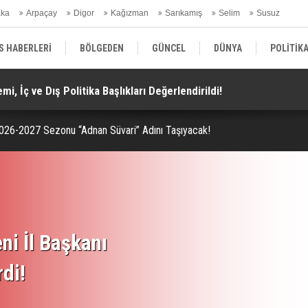
aka
Arpaçay
Digor
Kağızman
Sarıkamış
Selim
Susuz
ars Gündem
S HABERLERİ
BÖLGEDEN
GÜNCEL
DÜNYA
POLİTİK
i, İç ve Dış Politika Başlıkları Değerlendirildi!
Do
EKONOMİ | FİNANS | OTOMOTİV
KÜLTÜR | SANAT | MAGAZİN
SAĞ
 2026-2027 Sezonu “Adnan Süvari” Adını Taşıyacak!
ni İl Başkanı
rdi!