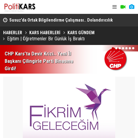
dro
Susuz’da Ortak Bilgilendirme Çalışması.. Dolandırıcılık
Kars, Ardah
ve Şiddete Karşı Uyarı!
Sel Riskine
HABERLER
KARS HABERLERİ
KARS GÜNDEM
Eğitim | Öğretmenler Bir Günlük İş Bıraktı
1
2
3
4
5
6
7
CHP Kars’ta Devir Krizi.. Yeni İl
Başkanı Çilingirle Parti Binasına
Girdi!