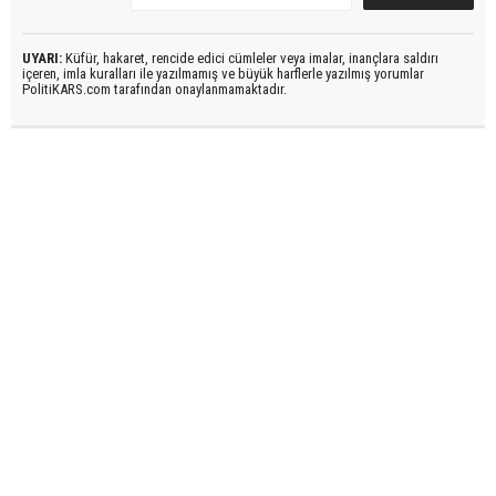
UYARI:
Küfür, hakaret, rencide edici cümleler veya imalar, inançlara saldırı
içeren, imla kuralları ile yazılmamış ve büyük harflerle yazılmış yorumlar
PolitiKARS.com tarafından onaylanmamaktadır.