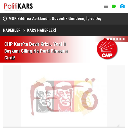
adec
MGK Bildirisi Açıklandı.. Güvenlik Gündemi, İç ve Dış
Domuz Sanı
Politika Başlıkları Değerlendirildi!
HABERLER
KARS HABERLERİ
1
2
3
4
5
6
7
CHP Kars’ta Devir Krizi.. Yeni İl
Başkanı Çilingirle Parti Binasına
Girdi!