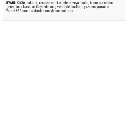
UYARI:
Küfür, hakaret, rencide edici cümleler veya imalar, inançlara saldırı
içeren, imla kuralları ile yazılmamış ve büyük harflerle yazılmış yorumlar
PolitiKARS.com tarafından onaylanmamaktadır.