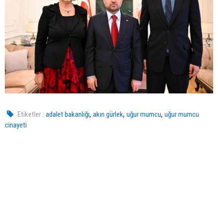
,
,
,
Etiketler :
adalet bakanlığı
akın gürlek
uğur mumcu
uğur mumcu
cinayeti