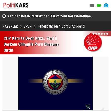
.
Yeniden Refah Partisi'nden Kars'a Yeni Görevlendirme..
Roma’daki 
Kazım Şaki İl Başkanı!
Erdi
Fenerbahçe’nin Borcu Açıklandı
HABERLER
SPOR
1
2
3
4
5
6
7
CHP Kars’ta Devir Krizi.. Yeni İl
Başkanı Çilingirle Parti Binasına
Girdi!