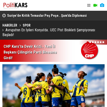
ında
Suriye’de Kritik Temaslar Peş Peşe.. Şam’da Diplomasi
“Milli Day
ve Güvenlik Gündemi Öne Çıktı!
HÜDA PAR d
HABERLER
SPOR
Avrupa'nın En İyileri Konya'da.. UEC Pist Bisikleti Şampiyonası
Başladı!
1
2
3
4
5
6
7
CHP Kars’ta Devir Krizi.. Yeni İl
Başkanı Çilingirle Parti Binasına
Girdi!