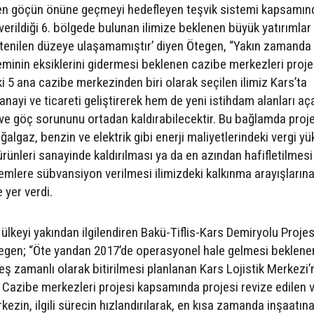
en göçün önüne geçmeyi hedefleyen teşvik sistemi kapsamın
verildiği 6. bölgede bulunan ilimize beklenen büyük yatırımlar
stenilen düzeye ulaşamamıştır’ diyen Ötegen, “Yakın zamanda
eminin eksiklerini gidermesi beklenen cazibe merkezleri proj
5 ana cazibe merkezinden biri olarak seçilen ilimiz Kars’ta
nayi ve ticareti geliştirerek hem de yeni istihdam alanları aç
ve göç sorununu ortadan kaldırabilecektir. Bu bağlamda proj
ğalgaz, benzin ve elektrik gibi enerji maliyetlerindeki vergi y
t ürünleri sanayinde kaldırılması ya da en azından hafifletilmesi
yemlere sübvansiyon verilmesi ilimizdeki kalkınma arayışlarına
 yer verdi.
 ülkeyi yakından ilgilendiren Bakü-Tiflis-Kars Demiryolu Projes
gen; “Öte yandan 2017’de operasyonel hale gelmesi beklene
 eş zamanlı olarak bitirilmesi planlanan Kars Lojistik Merkezi’
Cazibe merkezleri projesi kapsamında projesi revize edilen v
kezin, ilgili sürecin hızlandırılarak, en kısa zamanda inşaatın