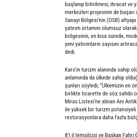
başlanıp bitirilmesi; ihracat ve 
merkezleri projesinin de başarı 
Sanayi Bölgesi’nin (OSB) altyap
yatırım ortamını olumsuz olarak 
bölgesinin, en kısa sürede, moder
yeni yatırımların sayısını artırac
dedi.
Kars’ın turizm alanında sahip o
anlamında da ülkede sahip oldu
şunları söyledi; “Ülkemizin en ö
birlikte ticarette de söz sahib
Miras Listesi’ne alınan Ani Anti
ile yüksek bir turizm potansiyel
restorasyonlara daha fazla bütçe 
81 il temsilcisi ve Başkan Fahri