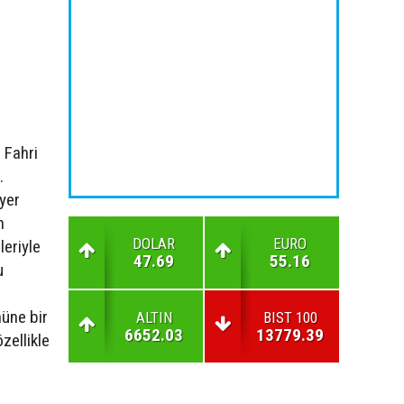
 Fahri
.
yer
n
DOLAR
EURO
leriyle
47.69
55.16
u
nüne bir
ALTIN
BIST 100
6652.03
13779.39
zellikle