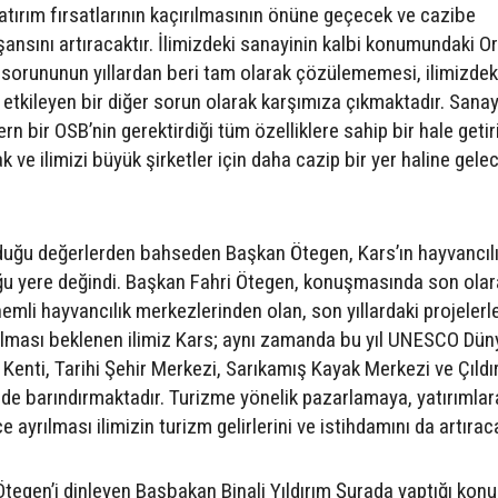
yatırım fırsatlarının kaçırılmasının önüne geçecek ve cazibe
şansını artıracaktır. İlimizdeki sanayinin kalbi konumundaki O
ı sorununun yıllardan beri tam olarak çözülememesi, ilimizdek
etkileyen bir diğer sorun olarak karşımıza çıkmaktadır. Sanay
n bir OSB’nin gerektirdiği tüm özelliklere sahip bir hale getir
ak ve ilimizi büyük şirketler için daha cazip bir yer haline gelec
lduğu değerlerden bahseden Başkan Ötegen, Kars’ın hayvancıl
ğu yere değindi. Başkan Fahri Ötegen, konuşmasında son olar
nemli hayvancılık merkezlerinden olan, son yıllardaki projelerl
i olması beklenen ilimiz Kars; aynı zamanda bu yıl UNESCO Dün
k Kenti, Tarihi Şehir Merkezi, Sarıkamış Kayak Merkezi ve Çıldı
i de barındırmaktadır. Turizme yönelik pazarlamaya, yatırımlar
ayrılması ilimizin turizm gelirlerini ve istihdamını da artıraca
 Ötegen’i dinleyen Başbakan Binali Yıldırım Şurada yaptığı ko