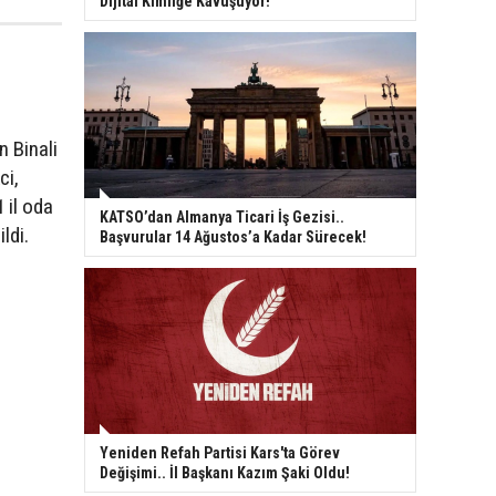
Dijital Kimliğe Kavuşuyor!
n Binali
ci,
 il oda
KATSO’dan Almanya Ticari İş Gezisi..
ldi.
Başvurular 14 Ağustos’a Kadar Sürecek!
Yeniden Refah Partisi Kars'ta Görev
Değişimi.. İl Başkanı Kazım Şaki Oldu!