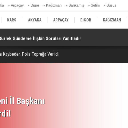
aka
Arpaçay
Digor
Kağızman
Sarıkamış
Selim
Susuz
ars Gündem
KARS
AKYAKA
ARPAÇAY
DİGOR
KAĞIZMAN
 Gürlek Gündeme İlişkin Soruları Yanıtladı!
Bü
SELİM
SUSUZ
KARS GÜNDEM
nı Kaybeden Polis Toprağa Verildi
ni İl Başkanı
rdi!