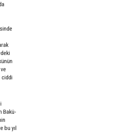
da
esinde
arak
edeki
ükünün
 ve
 ciddi
i
n Bakü-
nin
e bu yıl
a