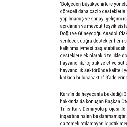
‘Bölgeden büyükşehirlere yönel
göreceli daha cazip desteklerin 
yapılmamış ve sanayi gelişimi i
açıklanan ve mevcut teşvik sist
Doğu ve Güneydoğu Anadolu’daki 
verilecek doğru destekler hem sa
kalkınma ivmesi başlatabilecek 
desteklere ek olarak özellikle do
hayvancılık, lojistik ve et ve sü
hayvancılık sektöründe kaliteli 
katkıda bulunacaktır.” İfadelerine
Kars’ın da heyecanla beklediği 3
hakkında da konuşan Başkan Öte
Tiflis-Kars Demiryolu projesi ile
inşaatına halen başlanmamıştır. 
da temeli atılamayan lojistik mer