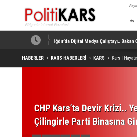
Aky
K
!
Iğdır’da Dijital Medya Çalıştayı.. Bakan
HABERLER
KARS HABERLERİ
KARS
Kars | Hayatı
CHP Kars’ta Devir Krizi.. Ye
Çilingirle Parti Binasına Gi