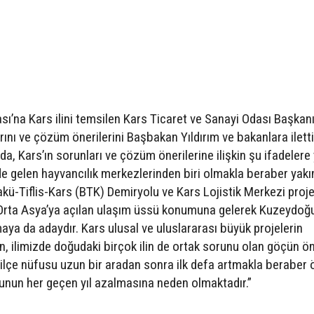
ası’na Kars ilini temsilen Kars Ticaret ve Sanayi Odası Başkanı
rını ve çözüm önerilerini Başbakan Yıldırım ve bakanlara iletti
 Kars’ın sorunları ve çözüm önerilerine ilişkin şu ifadelere 
nde gelen hayvancılık merkezlerinden biri olmakla beraber yakı
ü-Tiflis-Kars (BTK) Demiryolu ve Kars Lojistik Merkezi proje
e Orta Asya’ya açılan ulaşım üssü konumuna gelerek Kuzeydoğ
ya da adaydır. Kars ulusal ve uluslararası büyük projelerin
 ilimizde doğudaki birçok ilin de ortak sorunu olan göçün ö
ilçe nüfusu uzun bir aradan sonra ilk defa artmakla beraber ö
sunun her geçen yıl azalmasına neden olmaktadır.”