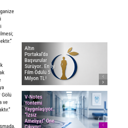
rganize
i
i
ilmesi;
ektir.”
Altın
Manço’
Portakal’da
Mirasçıl
Başvurular
Telif Dav
ık
Sürüyor.. En İyi
Eserleri
Film Ödülü 5
İadesi T
ak
Milyon TL!
Edildi!
e
ya
r Gölü
V-Notes
Islak M
a ve
Yöntemi
Uyarısı..
Yaygınlaşıyor..
Aylarınd
ktır.”
“İzsiz
Enfeksi
Ameliyat” Öne
Riskine 
nuşmada,
Çıkıyor!