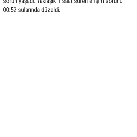
sorun yaşadı. Yaklaşık 1 saat süren erişim sorunu
00:52 sularında düzeldi.