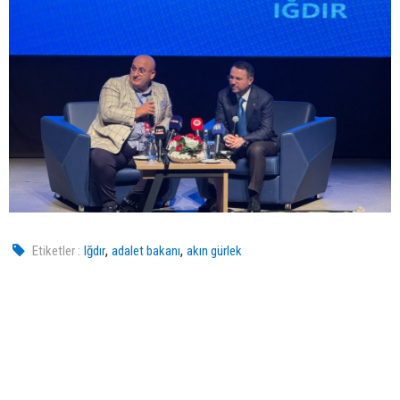
,
,
Etiketler :
Iğdır
adalet bakanı
akın gürlek