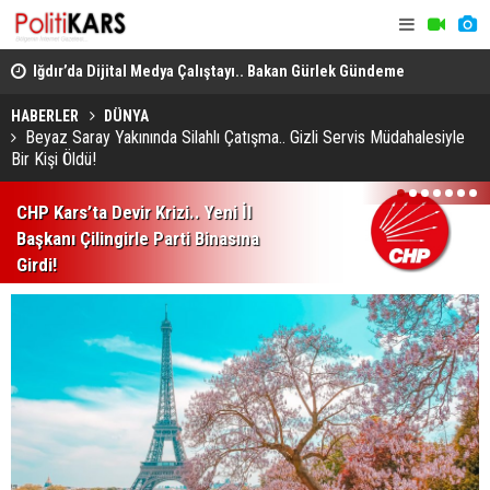
en
Iğdır’da Dijital Medya Çalıştayı.. Bakan Gürlek Gündeme
Büyükbaş H
İlişkin Soruları Yanıtladı!
GEKİS'in İlk
HABERLER
DÜNYA
Beyaz Saray Yakınında Silahlı Çatışma.. Gizli Servis Müdahalesiyle
Bir Kişi Öldü!
1
2
3
4
5
6
7
CHP Kars’ta Devir Krizi.. Yeni İl
Başkanı Çilingirle Parti Binasına
Girdi!