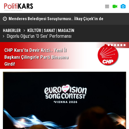
lleri
Menderes Belediyesi Soruşturması.. İlkay Çiçek’in de
Musa Anter 
Aralarında Olduğu 10 Kişi Tutuklandı!
Yeniden İn
HABERLER
KÜLTÜR | SANAT | MAGAZİN
Digorlu Oğuz’un ‘O Ses’ Performansı
1
2
3
4
5
6
7
CHP Kars’ta Devir Krizi.. Yeni İl
Başkanı Çilingirle Parti Binasına
Girdi!