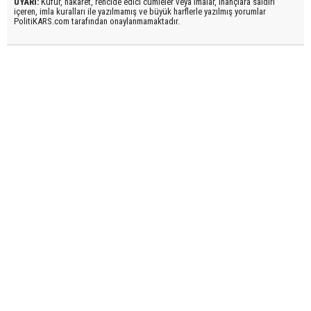
UYARI:
Küfür, hakaret, rencide edici cümleler veya imalar, inançlara saldırı
içeren, imla kuralları ile yazılmamış ve büyük harflerle yazılmış yorumlar
PolitiKARS.com tarafından onaylanmamaktadır.