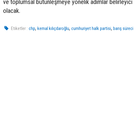
ve toplumsal bütünleşmeye yönelik adımlar belirleyici
olacak.
,
,
,
Etiketler :
chp
kemal kılıçdaroğlu
cumhuriyet halk partisi
barış süreci