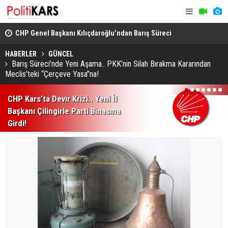
CHP Genel Başkanı Kılıçdaroğlu’ndan Barış Süreci
Kars’ta Yab
Vurgusu.. Sorumluluk Alacağız!
Rahatsızlan
HABERLER
GÜNCEL
Barış Süreci’nde Yeni Aşama.. PKK’nin Silah Bırakma Kararından
Meclis’teki “Çerçeve Yasa”na!
1
2
3
4
5
6
7
CHP Kars’ta Devir Krizi.. Yeni İl
Başkanı Çilingirle Parti Binasına
Girdi!