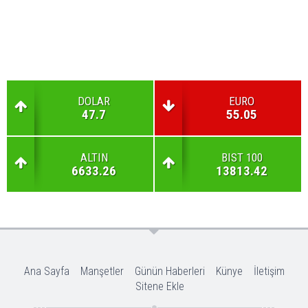
DOLAR
EURO
47.7
55.05
ALTIN
BIST 100
6633.26
13813.42
Ana Sayfa
Manşetler
Günün Haberleri
Künye
İletişim
Sitene Ekle