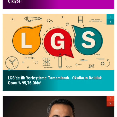
Çıkıyor!
LGS’de İlk Yerleştirme Tamamlandı.. Okulların Doluluk
Oranı % 95,76 Oldu!