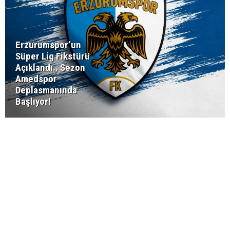
Erzurumspor’un
Süper Lig Fikstürü
Açıklandı.. Sezon
Amedspor
Deplasmanında
Başlıyor!