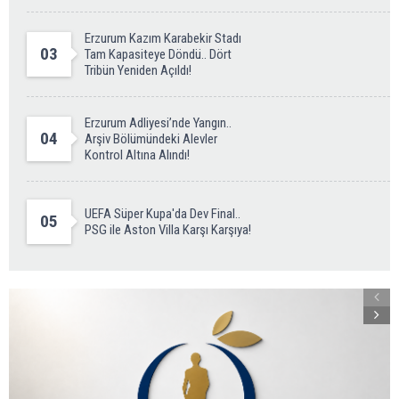
Erzurum Kazım Karabekir Stadı
03
Tam Kapasiteye Döndü.. Dört
Tribün Yeniden Açıldı!
Erzurum Adliyesi’nde Yangın..
04
Arşiv Bölümündeki Alevler
Kontrol Altına Alındı!
UEFA Süper Kupa'da Dev Final..
05
PSG ile Aston Villa Karşı Karşıya!