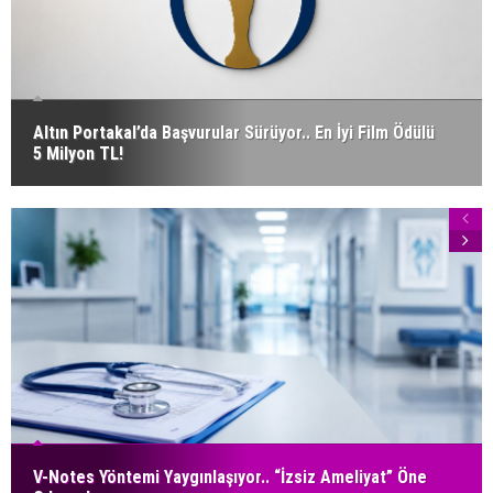
Altın Portakal’da Başvurular Sürüyor.. En İyi Film Ödülü
5 Milyon TL!
V-Notes Yöntemi Yaygınlaşıyor.. “İzsiz Ameliyat” Öne