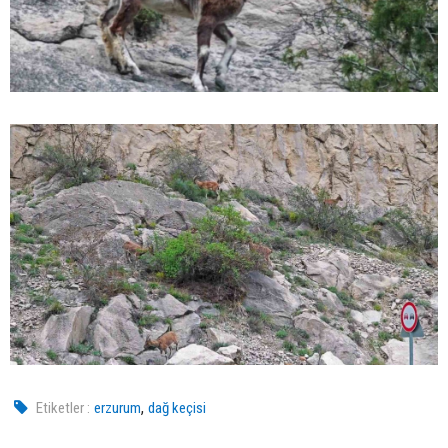
,
Etiketler :
erzurum
dağ keçisi