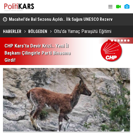
 3
Macahel’de Bal Sezonu Açıldı.. İlk Sağım UNESCO Rezerv
Çerçeve Ya
Alanında Gerçekleştirildi!
Edildi.. 18
Oltu’da Yamaç Paraşütü Eğitimi
HABERLER
BÖLGEDEN
1
2
3
4
5
6
7
CHP Kars’ta Devir Krizi.. Yeni İl
Başkanı Çilingirle Parti Binasına
Girdi!